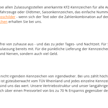
bei allen Zulassungsstellen anerkannte KFZ-Kennzeichen für alle 
fahrzeuge oder Oldtimer, Saisonkennzeichen, das einfache Nummer
sschilder
- wenn sich der Text oder die Zahlenkombination auf den
chen
erhalten Sie bei uns.
ei von zuhause aus - und das zu jeder Tages- und Nachtzeit. Für 
ulassung bereits mit. Für die pünktliche Lieferung der Kennzeiche
und Nerven, sondern auch viel Geld.
ern nicht irgendein Kennzeichen von irgendwoher. Bei uns zählt höc
n ist güteüberwacht vom TÜV Rheinland und jedes einzelne Kennzeic
 sind uns das wert. Unsere Vertriebsstruktur und unser langjähri
sich über einen Preisvorteil von bis zu 70 % Ersparnis gegenüber d