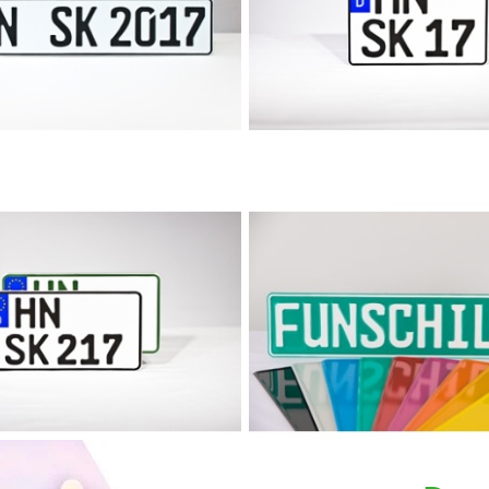
radträger / Anhänger
Quad-Kennzeich
aktor-Kennzeichen
Funschild