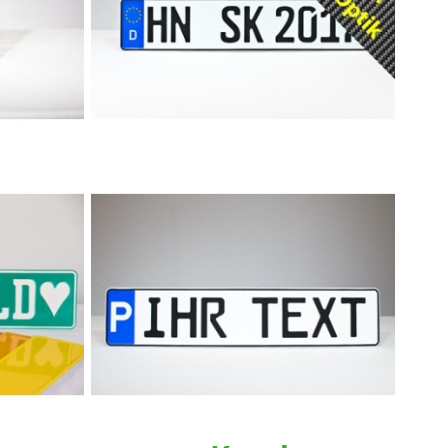
en
Autokennzeichen Carbon
Parkplatzschild