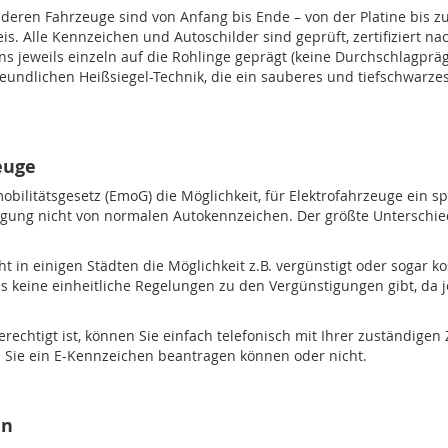
deren Fahrzeuge sind von Anfang bis Ende – von der Platine bis z
s. Alle Kennzeichen und Autoschilder sind geprüft, zertifiziert n
jeweils einzeln auf die Rohlinge geprägt (keine Durchschlagprägu
eundlichen Heißsiegel-Technik, die ein sauberes und tiefschwarzes 
euge
mobilitätsgesetz (EmoG) die Möglichkeit, für Elektrofahrzeuge ein 
tigung nicht von normalen Autokennzeichen. Der größte Unterschied
ht in einigen Städten die Möglichkeit z.B. vergünstigt oder sogar 
 es keine einheitliche Regelungen zu den Vergünstigungen gibt, da 
chtigt ist, können Sie einfach telefonisch mit Ihrer zuständigen Z
 Sie ein E-Kennzeichen beantragen können oder nicht.
en