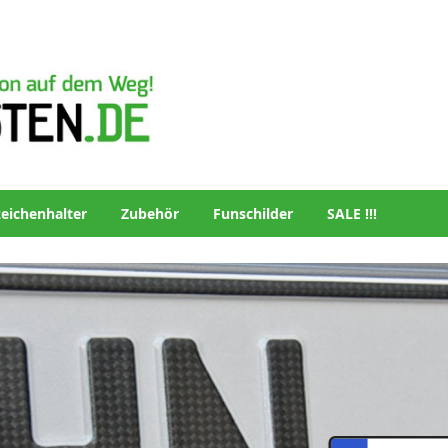
eichenhalter
Zubehör
Funschilder
SALE !!!