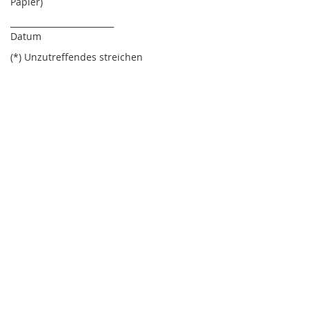
Papier)
_________________________
Datum
(*) Unzutreffendes streichen