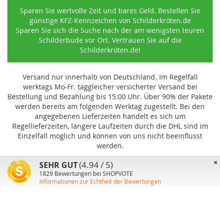
Sparen Sie wertvolle Zeit und bares Geld. Bestellen Sie
günstige KFZ-Kennzeichen von Schilderkröten.de
Sparen Sie sich die Suche nach der am wenigsten teuren
Schilderbude vor Ort. Vertrauen Sie auf die
Schilderkröten.de!
Versand nur innerhalb von Deutschland. Im Regelfall
werktags Mo-Fr. taggleicher versicherter Versand bei
Bestellung und Bezahlung bis 15:00 Uhr
.
Über 90% der Pakete
werden bereits am folgenden Werktag zugestellt. Bei den
angegebenen Lieferzeiten handelt es sich um
Regellieferzeiten, längere Laufzeiten durch die DHL sind im
Einzelfall möglich und können von uns nicht beeinflusst
werden.
×
(4.94 / 5)
SEHR GUT
1829
Bewertungen bei SHOPVOTE
Informationen zur Echtheit der Bewertungen
Benutzer-Konto
Über uns