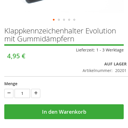
Zum
Klappkennzeichenhalter Evolution
Anfang
mit Gummidämpfern
der
Bildergalerie
springen
Lieferzeit:
1 - 3 Werktage
4,95 €
AUF LAGER
Artikelnummer:
20201
Menge
In den Warenkorb