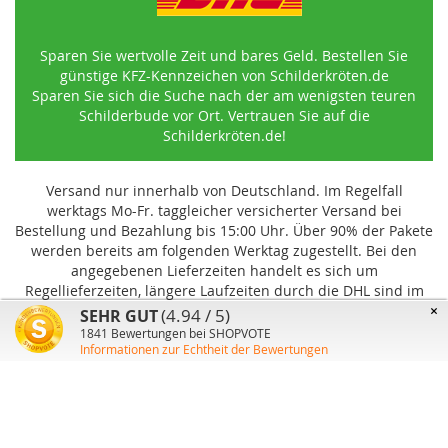
Sparen Sie wertvolle Zeit und bares Geld. Bestellen Sie
günstige KFZ-Kennzeichen von Schilderkröten.de
Sparen Sie sich die Suche nach der am wenigsten teuren
Schilderbude vor Ort. Vertrauen Sie auf die
Schilderkröten.de!
Versand nur innerhalb von Deutschland. Im Regelfall
werktags Mo-Fr. taggleicher versicherter Versand bei
Bestellung und Bezahlung bis 15:00 Uhr
.
Über 90% der Pakete
werden bereits am folgenden Werktag zugestellt. Bei den
angegebenen Lieferzeiten handelt es sich um
Regellieferzeiten, längere Laufzeiten durch die DHL sind im
Einzelfall möglich und können von uns nicht beeinflusst
×
(4.94 / 5)
SEHR GUT
werden.
1841
Bewertungen bei SHOPVOTE
Informationen zur Echtheit der Bewertungen
Benutzer-Konto