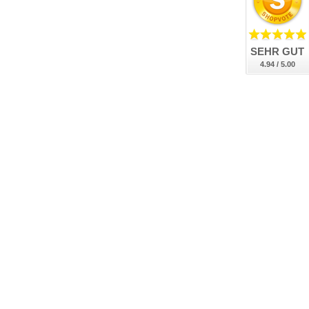
SEHR GUT
4.94 / 5.00
BUNDESWEIT
ZERTIFIZIERT
nsere Kennzeichen sind DEKRA geprüft, DIN-zertifiziert
und bundesweit an allen Zulassungsstellen anerkannt.
n Schilderkröten.de
auf die Schilderkröten.de!