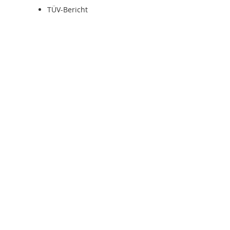
TÜV-Bericht
VERSICHERTER
SOFORT-VERSAND
bei Bestelleingang bis 15:00 Uhr (Mo-Fr)
Sparen Sie wertvol
Sparen Sie sich die Suche