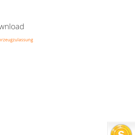
wnload
ahrzeugzulassung