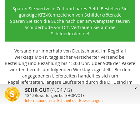
Sparen Sie wertvolle Zeit und bares Geld. Bestellen Sie
günstige KFZ-Kennzeichen von Schilderkröten.de
Sparen Sie sich die Suche nach der am wenigsten teuren
Schilderbude vor Ort. Vertrauen Sie auf die
Schilderkröten.de!
Versand nur innerhalb von Deutschland. Im Regelfall
werktags Mo-Fr. taggleicher versicherter Versand bei
Bestellung und Bezahlung bis 15:00 Uhr
.
Über 90% der Pakete
werden bereits am folgenden Werktag zugestellt. Bei den
angegebenen Lieferzeiten handelt es sich um
Regellieferzeiten, längere Laufzeiten durch die DHL sind im
Einzelfall möglich und können von uns nicht beeinflusst
×
(4.94 / 5)
SEHR GUT
werden.
1840
Bewertungen bei SHOPVOTE
Informationen zur Echtheit der Bewertungen
Benutzer-Konto
Über uns