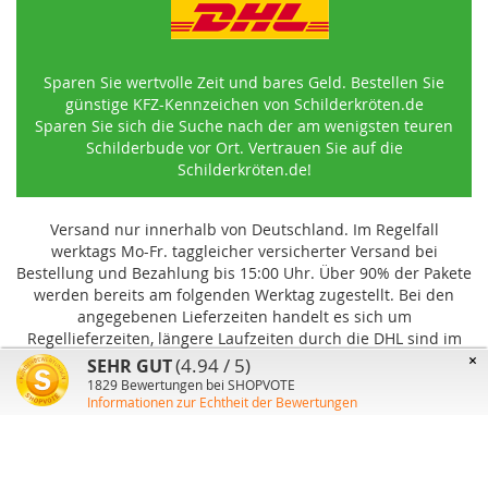
Sparen Sie wertvolle Zeit und bares Geld. Bestellen Sie
günstige KFZ-Kennzeichen von Schilderkröten.de
Sparen Sie sich die Suche nach der am wenigsten teuren
Schilderbude vor Ort. Vertrauen Sie auf die
Schilderkröten.de!
Versand nur innerhalb von Deutschland. Im Regelfall
werktags Mo-Fr. taggleicher versicherter Versand bei
Bestellung und Bezahlung bis 15:00 Uhr
.
Über 90% der Pakete
werden bereits am folgenden Werktag zugestellt. Bei den
angegebenen Lieferzeiten handelt es sich um
Regellieferzeiten, längere Laufzeiten durch die DHL sind im
Einzelfall möglich und können von uns nicht beeinflusst
×
(4.94 / 5)
SEHR GUT
werden.
1829
Bewertungen bei SHOPVOTE
Informationen zur Echtheit der Bewertungen