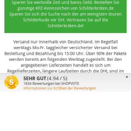
Sparen Sie wertvolle Zeit und bares Geld. Bestellen Sie
günstige KFZ-Kennzeichen von Schilderkröten.de
Sparen Sie sich die Suche nach der am wenigsten teuren
Schilderbude vor Ort. Vertrauen Sie auf die
Schilderkröten.de!
Versand nur innerhalb von Deutschland. Im Regelfall
werktags Mo-Fr. taggleicher versicherter Versand bei
Bestellung und Bezahlung bis 15:00 Uhr
.
Über 90% der Pakete
werden bereits am folgenden Werktag zugestellt. Bei den
angegebenen Lieferzeiten handelt es sich um
Regellieferzeiten, längere Laufzeiten durch die DHL sind im
Einzelfall möglich und können von uns nicht beeinflusst
×
(4.94 / 5)
SEHR GUT
werden.
1834
Bewertungen bei SHOPVOTE
Informationen zur Echtheit der Bewertungen
Benutzer-Konto
Über uns