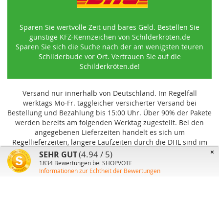
Sparen Sie wertvolle Zeit und bares Geld. Bestellen Sie
günstige KFZ-Kennzeichen von Schilderkröten.de
Sparen Sie sich die Suche nach der am wenigsten teuren
Schilderbude vor Ort. Vertrauen Sie auf die
Schilderkröten.de!
Versand nur innerhalb von Deutschland. Im Regelfall
werktags Mo-Fr. taggleicher versicherter Versand bei
Bestellung und Bezahlung bis 15:00 Uhr
.
Über 90% der Pakete
werden bereits am folgenden Werktag zugestellt. Bei den
angegebenen Lieferzeiten handelt es sich um
Regellieferzeiten, längere Laufzeiten durch die DHL sind im
Einzelfall möglich und können von uns nicht beeinflusst
×
(4.94 / 5)
SEHR GUT
werden.
1834
Bewertungen bei SHOPVOTE
Informationen zur Echtheit der Bewertungen
Benutzer-Konto