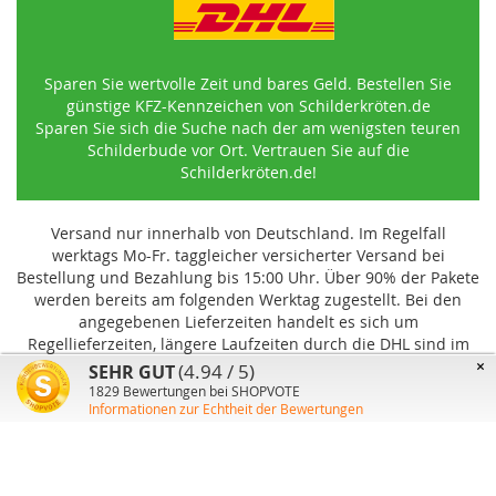
Sparen Sie wertvolle Zeit und bares Geld. Bestellen Sie
günstige KFZ-Kennzeichen von Schilderkröten.de
Sparen Sie sich die Suche nach der am wenigsten teuren
Schilderbude vor Ort. Vertrauen Sie auf die
Schilderkröten.de!
Versand nur innerhalb von Deutschland. Im Regelfall
werktags Mo-Fr. taggleicher versicherter Versand bei
Bestellung und Bezahlung bis 15:00 Uhr
.
Über 90% der Pakete
werden bereits am folgenden Werktag zugestellt. Bei den
angegebenen Lieferzeiten handelt es sich um
Regellieferzeiten, längere Laufzeiten durch die DHL sind im
Einzelfall möglich und können von uns nicht beeinflusst
×
(4.94 / 5)
SEHR GUT
werden.
1829
Bewertungen bei SHOPVOTE
Informationen zur Echtheit der Bewertungen