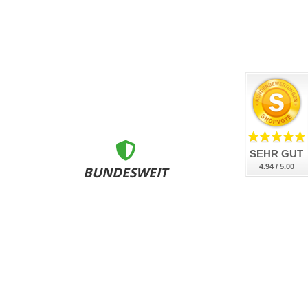
SEHR GUT
4.94 / 5.00
BUNDESWEIT
ZERTIFIZIERT
nsere Kennzeichen sind DEKRA geprüft, DIN-zertifiziert
und bundesweit an allen Zulassungsstellen anerkannt.