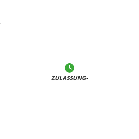
t
ZULASSUNG-
LEICHT GEMACHT
Andere warten... - Sie haben Ihr Kennzeichen bereits
U
dabei und sind schnell fertig!