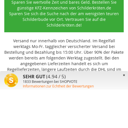
Sparen Sie wertvolle Zeit und bares Geld. Bestellen Sie
günstige KFZ-Kennzeichen von Schilderkröten.de
Sparen Sie sich die Suche nach der am wenigsten teuren
Schilderbude vor Ort. Vertrauen Sie auf die
Schilderkröten.de!
Versand nur innerhalb von Deutschland. Im Regelfall
werktags Mo-Fr. taggleicher versicherter Versand bei
Bestellung und Bezahlung bis 15:00 Uhr
.
Über 90% der Pakete
werden bereits am folgenden Werktag zugestellt. Bei den
angegebenen Lieferzeiten handelt es sich um
Regellieferzeiten, längere Laufzeiten durch die DHL sind im
Einzelfall möglich und können von uns nicht beeinflusst
×
(4.94 / 5)
SEHR GUT
werden.
1833
Bewertungen bei SHOPVOTE
Informationen zur Echtheit der Bewertungen
Benutzer-Konto
Über uns