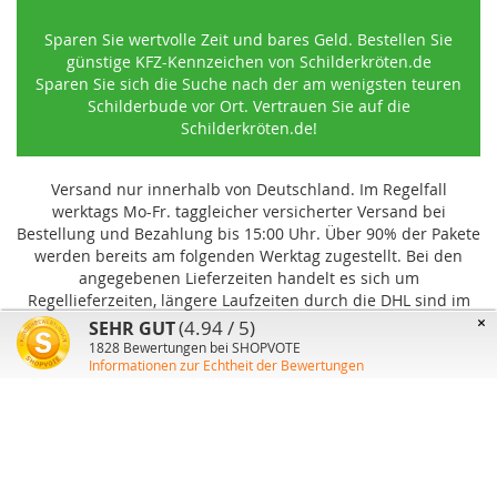
Sparen Sie wertvolle Zeit und bares Geld. Bestellen Sie
günstige KFZ-Kennzeichen von Schilderkröten.de
Sparen Sie sich die Suche nach der am wenigsten teuren
Schilderbude vor Ort. Vertrauen Sie auf die
Schilderkröten.de!
Versand nur innerhalb von Deutschland. Im Regelfall
werktags Mo-Fr. taggleicher versicherter Versand bei
Bestellung und Bezahlung bis 15:00 Uhr
.
Über 90% der Pakete
werden bereits am folgenden Werktag zugestellt. Bei den
angegebenen Lieferzeiten handelt es sich um
Regellieferzeiten, längere Laufzeiten durch die DHL sind im
Einzelfall möglich und können von uns nicht beeinflusst
×
(4.94 / 5)
SEHR GUT
werden.
1828
Bewertungen bei SHOPVOTE
Informationen zur Echtheit der Bewertungen
Benutzer-Konto