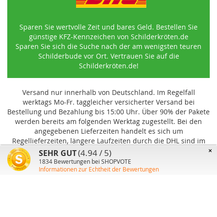
Sparen Sie wertvolle Zeit und bares Geld. Bestellen Sie
günstige KFZ-Kennzeichen von Schilderkröten.de
Sparen Sie sich die Suche nach der am wenigsten teuren
Schilderbude vor Ort. Vertrauen Sie auf die
Schilderkröten.de!
Versand nur innerhalb von Deutschland. Im Regelfall
werktags Mo-Fr. taggleicher versicherter Versand bei
Bestellung und Bezahlung bis 15:00 Uhr
.
Über 90% der Pakete
werden bereits am folgenden Werktag zugestellt. Bei den
angegebenen Lieferzeiten handelt es sich um
Regellieferzeiten, längere Laufzeiten durch die DHL sind im
Einzelfall möglich und können von uns nicht beeinflusst
×
(4.94 / 5)
SEHR GUT
werden.
1834
Bewertungen bei SHOPVOTE
Informationen zur Echtheit der Bewertungen
Benutzer-Konto