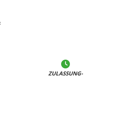
t
ZULASSUNG-
LEICHT GEMACHT
Andere warten... - Sie haben Ihr Kennzeichen bereits
U
dabei und sind schnell fertig!