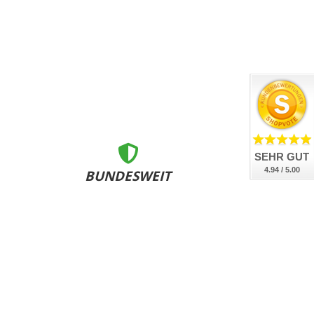
SEHR GUT
4.94 / 5.00
BUNDESWEIT
ZERTIFIZIERT
nsere Kennzeichen sind DEKRA geprüft, DIN-zertifiziert
und bundesweit an allen Zulassungsstellen anerkannt.