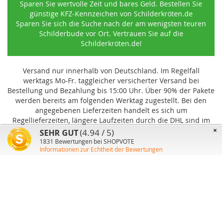
Sparen Sie wertvolle Zeit und bares Geld. Bestellen Sie
günstige KFZ-Kennzeichen von Schilderkröten.de
Sparen Sie sich die Suche nach der am wenigsten teuren
Schilderbude vor Ort. Vertrauen Sie auf die
Schilderkröten.de!
Versand nur innerhalb von Deutschland. Im Regelfall
werktags Mo-Fr. taggleicher versicherter Versand bei
Bestellung und Bezahlung bis 15:00 Uhr
.
Über 90% der Pakete
werden bereits am folgenden Werktag zugestellt. Bei den
angegebenen Lieferzeiten handelt es sich um
Regellieferzeiten, längere Laufzeiten durch die DHL sind im
Einzelfall möglich und können von uns nicht beeinflusst
×
(4.94 / 5)
SEHR GUT
werden.
1831
Bewertungen bei SHOPVOTE
Informationen zur Echtheit der Bewertungen
Benutzer-Konto
Über uns