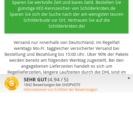
Sparen Sie wertvolle Zeit und bares Geld. Bestellen Sie
günstige KFZ-Kennzeichen von Schilderkröten.de
Sparen Sie sich die Suche nach der am wenigsten teuren
Schilderbude vor Ort. Vertrauen Sie auf die
Schilderkröten.de!
Versand nur innerhalb von Deutschland. Im Regelfall
werktags Mo-Fr. taggleicher versicherter Versand bei
Bestellung und Bezahlung bis 15:00 Uhr
.
Über 90% der Pakete
werden bereits am folgenden Werktag zugestellt. Bei den
angegebenen Lieferzeiten handelt es sich um
Regellieferzeiten, längere Laufzeiten durch die DHL sind im
Einzelfall möglich und können von uns nicht beeinflusst
×
(4.94 / 5)
SEHR GUT
werden.
1842
Bewertungen bei SHOPVOTE
Informationen zur Echtheit der Bewertungen
Benutzer-Konto
Über uns