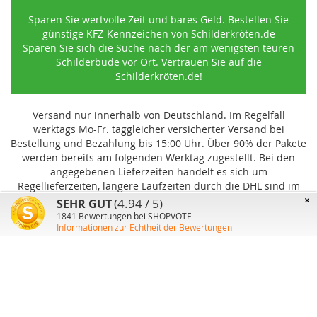
Sparen Sie wertvolle Zeit und bares Geld. Bestellen Sie
günstige KFZ-Kennzeichen von Schilderkröten.de
Sparen Sie sich die Suche nach der am wenigsten teuren
Schilderbude vor Ort. Vertrauen Sie auf die
Schilderkröten.de!
Versand nur innerhalb von Deutschland. Im Regelfall
werktags Mo-Fr. taggleicher versicherter Versand bei
Bestellung und Bezahlung bis 15:00 Uhr
.
Über 90% der Pakete
werden bereits am folgenden Werktag zugestellt. Bei den
angegebenen Lieferzeiten handelt es sich um
Regellieferzeiten, längere Laufzeiten durch die DHL sind im
Einzelfall möglich und können von uns nicht beeinflusst
×
(4.94 / 5)
SEHR GUT
werden.
1841
Bewertungen bei SHOPVOTE
Informationen zur Echtheit der Bewertungen
Benutzer-Konto
Über uns