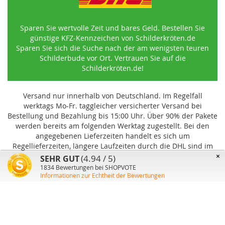
Sparen Sie wertvolle Zeit und bares Geld. Bestellen Sie
günstige KFZ-Kennzeichen von Schilderkröten.de
Sparen Sie sich die Suche nach der am wenigsten teuren
Schilderbude vor Ort. Vertrauen Sie auf die
Schilderkröten.de!
Versand nur innerhalb von Deutschland. Im Regelfall
werktags Mo-Fr. taggleicher versicherter Versand bei
Bestellung und Bezahlung bis 15:00 Uhr
.
Über 90% der Pakete
werden bereits am folgenden Werktag zugestellt. Bei den
angegebenen Lieferzeiten handelt es sich um
Regellieferzeiten, längere Laufzeiten durch die DHL sind im
Einzelfall möglich und können von uns nicht beeinflusst
×
(4.94 / 5)
SEHR GUT
werden.
1834
Bewertungen bei SHOPVOTE
Informationen zur Echtheit der Bewertungen
Benutzer-Konto