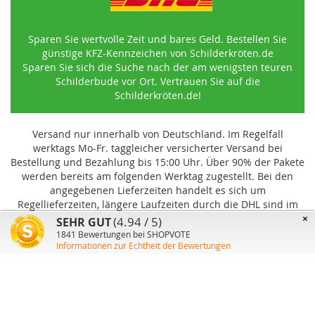
Sparen Sie wertvolle Zeit und bares Geld. Bestellen Sie
günstige KFZ-Kennzeichen von Schilderkröten.de
Sparen Sie sich die Suche nach der am wenigsten teuren
Schilderbude vor Ort. Vertrauen Sie auf die
Schilderkröten.de!
Versand nur innerhalb von Deutschland. Im Regelfall
werktags Mo-Fr. taggleicher versicherter Versand bei
Bestellung und Bezahlung bis 15:00 Uhr
.
Über 90% der Pakete
werden bereits am folgenden Werktag zugestellt. Bei den
angegebenen Lieferzeiten handelt es sich um
Regellieferzeiten, längere Laufzeiten durch die DHL sind im
Einzelfall möglich und können von uns nicht beeinflusst
×
(4.94 / 5)
SEHR GUT
werden.
1841
Bewertungen bei SHOPVOTE
Informationen zur Echtheit der Bewertungen
Benutzer-Konto