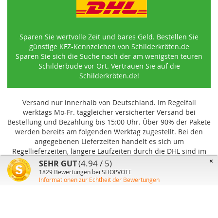
Sparen Sie wertvolle Zeit und bares Geld. Bestellen Sie
günstige KFZ-Kennzeichen von Schilderkröten.de
Sparen Sie sich die Suche nach der am wenigsten teuren
Schilderbude vor Ort. Vertrauen Sie auf die
Schilderkröten.de!
Versand nur innerhalb von Deutschland. Im Regelfall
werktags Mo-Fr. taggleicher versicherter Versand bei
Bestellung und Bezahlung bis 15:00 Uhr
.
Über 90% der Pakete
werden bereits am folgenden Werktag zugestellt. Bei den
angegebenen Lieferzeiten handelt es sich um
Regellieferzeiten, längere Laufzeiten durch die DHL sind im
Einzelfall möglich und können von uns nicht beeinflusst
×
(4.94 / 5)
SEHR GUT
werden.
1829
Bewertungen bei SHOPVOTE
Informationen zur Echtheit der Bewertungen