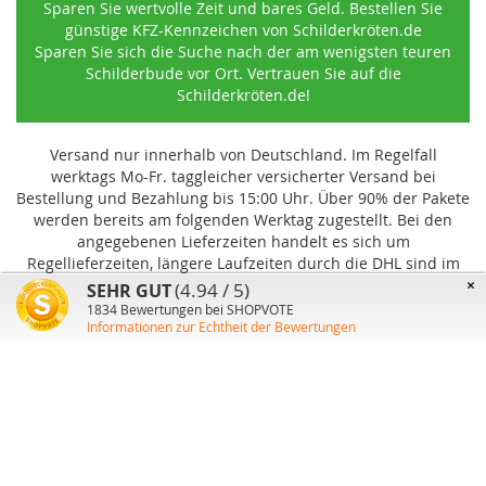
Sparen Sie wertvolle Zeit und bares Geld. Bestellen Sie
günstige KFZ-Kennzeichen von Schilderkröten.de
Sparen Sie sich die Suche nach der am wenigsten teuren
Schilderbude vor Ort. Vertrauen Sie auf die
Schilderkröten.de!
Versand nur innerhalb von Deutschland. Im Regelfall
werktags Mo-Fr. taggleicher versicherter Versand bei
Bestellung und Bezahlung bis 15:00 Uhr
.
Über 90% der Pakete
werden bereits am folgenden Werktag zugestellt. Bei den
angegebenen Lieferzeiten handelt es sich um
Regellieferzeiten, längere Laufzeiten durch die DHL sind im
Einzelfall möglich und können von uns nicht beeinflusst
×
(4.94 / 5)
SEHR GUT
werden.
1834
Bewertungen bei SHOPVOTE
Informationen zur Echtheit der Bewertungen
Benutzer-Konto
Über uns