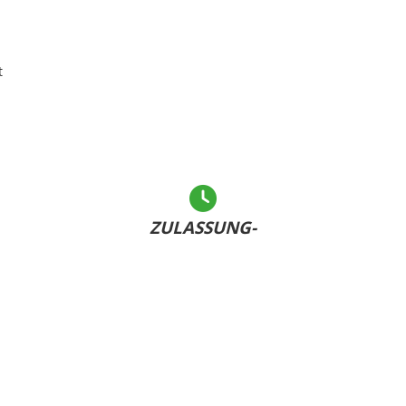
t
ZULASSUNG-
LEICHT GEMACHT
Andere warten... - Sie haben Ihr Kennzeichen bereits
U
dabei und sind schnell fertig!