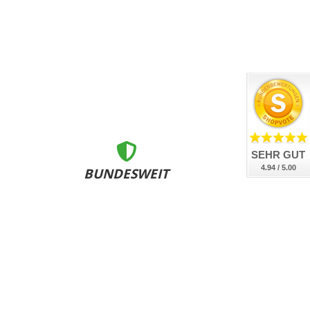
SEHR GUT
4.94 / 5.00
BUNDESWEIT
ZERTIFIZIERT
nsere Kennzeichen sind DEKRA geprüft, DIN-zertifiziert
und bundesweit an allen Zulassungsstellen anerkannt.