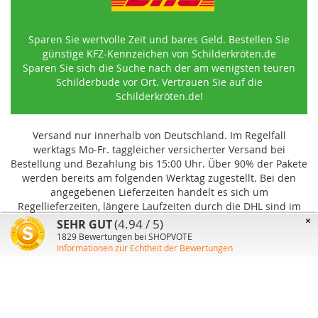
Sparen Sie wertvolle Zeit und bares Geld. Bestellen Sie
günstige KFZ-Kennzeichen von Schilderkröten.de
Sparen Sie sich die Suche nach der am wenigsten teuren
Schilderbude vor Ort. Vertrauen Sie auf die
Schilderkröten.de!
Versand nur innerhalb von Deutschland. Im Regelfall
werktags Mo-Fr. taggleicher versicherter Versand bei
Bestellung und Bezahlung bis 15:00 Uhr
.
Über 90% der Pakete
werden bereits am folgenden Werktag zugestellt. Bei den
angegebenen Lieferzeiten handelt es sich um
Regellieferzeiten, längere Laufzeiten durch die DHL sind im
Einzelfall möglich und können von uns nicht beeinflusst
×
(4.94 / 5)
SEHR GUT
werden.
1829
Bewertungen bei SHOPVOTE
Informationen zur Echtheit der Bewertungen
Benutzer-Konto