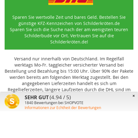
Sparen Sie wertvolle Zeit und bares Geld. Bestellen Sie
günstige KFZ-Kennzeichen von Schilderkröten.de
Sparen Sie sich die Suche nach der am wenigsten teuren
Schilderbude vor Ort. Vertrauen Sie auf die
Schilderkröten.de!
Versand nur innerhalb von Deutschland. Im Regelfall
werktags Mo-Fr. taggleicher versicherter Versand bei
Bestellung und Bezahlung bis 15:00 Uhr
.
Über 90% der Pakete
werden bereits am folgenden Werktag zugestellt. Bei den
angegebenen Lieferzeiten handelt es sich um
Regellieferzeiten, längere Laufzeiten durch die DHL sind im
Einzelfall möglich und können von uns nicht beeinflusst
×
(4.94 / 5)
SEHR GUT
werden.
1840
Bewertungen bei SHOPVOTE
Informationen zur Echtheit der Bewertungen
Benutzer-Konto