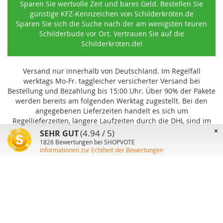
Sparen Sie wertvolle Zeit und bares Geld. Bestellen Sie
günstige KFZ-Kennzeichen von Schilderkröten.de
Sparen Sie sich die Suche nach der am wenigsten teuren
Schilderbude vor Ort. Vertrauen Sie auf die
Schilderkröten.de!
Versand nur innerhalb von Deutschland. Im Regelfall
werktags Mo-Fr. taggleicher versicherter Versand bei
Bestellung und Bezahlung bis 15:00 Uhr
.
Über 90% der Pakete
werden bereits am folgenden Werktag zugestellt. Bei den
angegebenen Lieferzeiten handelt es sich um
Regellieferzeiten, längere Laufzeiten durch die DHL sind im
Einzelfall möglich und können von uns nicht beeinflusst
×
(4.94 / 5)
SEHR GUT
werden.
1826
Bewertungen bei SHOPVOTE
Informationen zur Echtheit der Bewertungen
Benutzer-Konto
Über uns