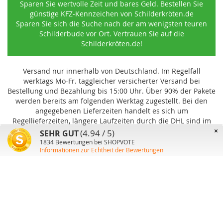
Sparen Sie wertvolle Zeit und bares Geld. Bestellen Sie
günstige KFZ-Kennzeichen von Schilderkröten.de
Sparen Sie sich die Suche nach der am wenigsten teuren
Schilderbude vor Ort. Vertrauen Sie auf die
Schilderkröten.de!
Versand nur innerhalb von Deutschland. Im Regelfall
werktags Mo-Fr. taggleicher versicherter Versand bei
Bestellung und Bezahlung bis 15:00 Uhr
.
Über 90% der Pakete
werden bereits am folgenden Werktag zugestellt. Bei den
angegebenen Lieferzeiten handelt es sich um
Regellieferzeiten, längere Laufzeiten durch die DHL sind im
Einzelfall möglich und können von uns nicht beeinflusst
×
(4.94 / 5)
SEHR GUT
werden.
1834
Bewertungen bei SHOPVOTE
Informationen zur Echtheit der Bewertungen
Benutzer-Konto
Über uns