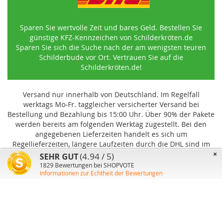
Sparen Sie wertvolle Zeit und bares Geld. Bestellen Sie
günstige KFZ-Kennzeichen von Schilderkröten.de
Sparen Sie sich die Suche nach der am wenigsten teuren
Schilderbude vor Ort. Vertrauen Sie auf die
Schilderkröten.de!
Versand nur innerhalb von Deutschland. Im Regelfall
werktags Mo-Fr. taggleicher versicherter Versand bei
Bestellung und Bezahlung bis 15:00 Uhr
.
Über 90% der Pakete
werden bereits am folgenden Werktag zugestellt. Bei den
angegebenen Lieferzeiten handelt es sich um
Regellieferzeiten, längere Laufzeiten durch die DHL sind im
Einzelfall möglich und können von uns nicht beeinflusst
×
(4.94 / 5)
SEHR GUT
werden.
1829
Bewertungen bei SHOPVOTE
Informationen zur Echtheit der Bewertungen
Benutzer-Konto