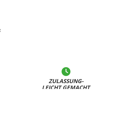
t
ZULASSUNG-
LEICHT GEMACHT
Andere warten... - Sie haben Ihr Kennzeichen bereits
U
dabei und sind schnell fertig!