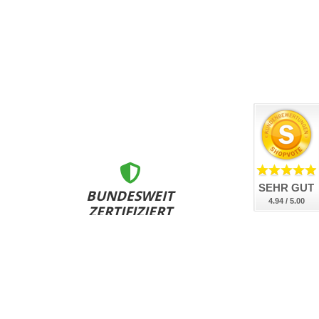
SEHR GUT
BUNDESWEIT
4.94 / 5.00
ZERTIFIZIERT
nsere Kennzeichen sind DEKRA geprüft, DIN-zertifiziert
und bundesweit an allen Zulassungsstellen anerkannt.