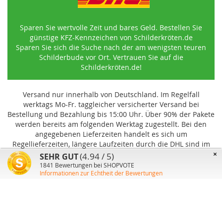
Sparen Sie wertvolle Zeit und bares Geld. Bestellen Sie
günstige KFZ-Kennzeichen von Schilderkröten.de
Sparen Sie sich die Suche nach der am wenigsten teuren
Schilderbude vor Ort. Vertrauen Sie auf die
Schilderkröten.de!
Versand nur innerhalb von Deutschland. Im Regelfall
werktags Mo-Fr. taggleicher versicherter Versand bei
Bestellung und Bezahlung bis 15:00 Uhr
.
Über 90% der Pakete
werden bereits am folgenden Werktag zugestellt. Bei den
angegebenen Lieferzeiten handelt es sich um
Regellieferzeiten, längere Laufzeiten durch die DHL sind im
Einzelfall möglich und können von uns nicht beeinflusst
×
(4.94 / 5)
SEHR GUT
werden.
1841
Bewertungen bei SHOPVOTE
Informationen zur Echtheit der Bewertungen
Benutzer-Konto