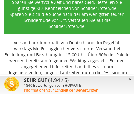
Sparen Sie wertvolle Zeit und bares Geld. Bestellen Sie
günstige KFZ-Kennzeichen von Schilderkröten.de
Sparen Sie sich die Suche nach der am wenigsten teuren
Schilderbude vor Ort. Vertrauen Sie auf die
Schilderkröten.de!
Versand nur innerhalb von Deutschland. Im Regelfall
werktags Mo-Fr. taggleicher versicherter Versand bei
Bestellung und Bezahlung bis 15:00 Uhr
.
Über 90% der Pakete
werden bereits am folgenden Werktag zugestellt. Bei den
angegebenen Lieferzeiten handelt es sich um
Regellieferzeiten, längere Laufzeiten durch die DHL sind im
Einzelfall möglich und können von uns nicht beeinflusst
×
(4.94 / 5)
SEHR GUT
werden.
1840
Bewertungen bei SHOPVOTE
Informationen zur Echtheit der Bewertungen
Benutzer-Konto
Über uns