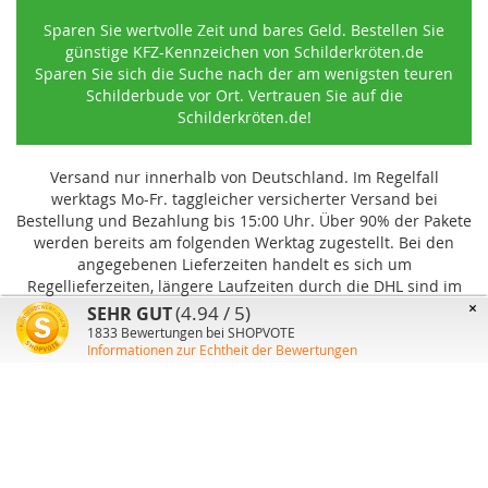
Sparen Sie wertvolle Zeit und bares Geld. Bestellen Sie
günstige KFZ-Kennzeichen von Schilderkröten.de
Sparen Sie sich die Suche nach der am wenigsten teuren
Schilderbude vor Ort. Vertrauen Sie auf die
Schilderkröten.de!
Versand nur innerhalb von Deutschland. Im Regelfall
werktags Mo-Fr. taggleicher versicherter Versand bei
Bestellung und Bezahlung bis 15:00 Uhr
.
Über 90% der Pakete
werden bereits am folgenden Werktag zugestellt. Bei den
angegebenen Lieferzeiten handelt es sich um
Regellieferzeiten, längere Laufzeiten durch die DHL sind im
Einzelfall möglich und können von uns nicht beeinflusst
×
(4.94 / 5)
SEHR GUT
werden.
1833
Bewertungen bei SHOPVOTE
Informationen zur Echtheit der Bewertungen
Benutzer-Konto
Über uns