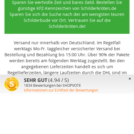
Sparen Sie wertvolle Zeit und bares Geld. Bestellen Sie
günstige KFZ-Kennzeichen von Schilderkröten.de
Sparen Sie sich die Suche nach der am wenigsten teuren
Schilderbude vor Ort. Vertrauen Sie auf die
Schilderkröten.de!
Versand nur innerhalb von Deutschland. Im Regelfall
werktags Mo-Fr. taggleicher versicherter Versand bei
Bestellung und Bezahlung bis 15:00 Uhr
.
Über 90% der Pakete
werden bereits am folgenden Werktag zugestellt. Bei den
angegebenen Lieferzeiten handelt es sich um
Regellieferzeiten, längere Laufzeiten durch die DHL sind im
Einzelfall möglich und können von uns nicht beeinflusst
×
(4.94 / 5)
SEHR GUT
werden.
1834
Bewertungen bei SHOPVOTE
Informationen zur Echtheit der Bewertungen
Benutzer-Konto
Über uns