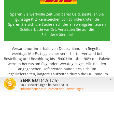
Sparen Sie wertvolle Zeit und bares Geld. Bestellen Sie
günstige KFZ-Kennzeichen von Schilderkröten.de
Sparen Sie sich die Suche nach der am wenigsten teuren
Schilderbude vor Ort. Vertrauen Sie auf die
Schilderkröten.de!
Versand nur innerhalb von Deutschland. Im Regelfall
werktags Mo-Fr. taggleicher versicherter Versand bei
Bestellung und Bezahlung bis 15:00 Uhr
.
Über 90% der Pakete
werden bereits am folgenden Werktag zugestellt. Bei den
angegebenen Lieferzeiten handelt es sich um
Regellieferzeiten, längere Laufzeiten durch die DHL sind im
Einzelfall möglich und können von uns nicht beeinflusst
×
(4.94 / 5)
SEHR GUT
werden.
1833
Bewertungen bei SHOPVOTE
Informationen zur Echtheit der Bewertungen
Benutzer-Konto