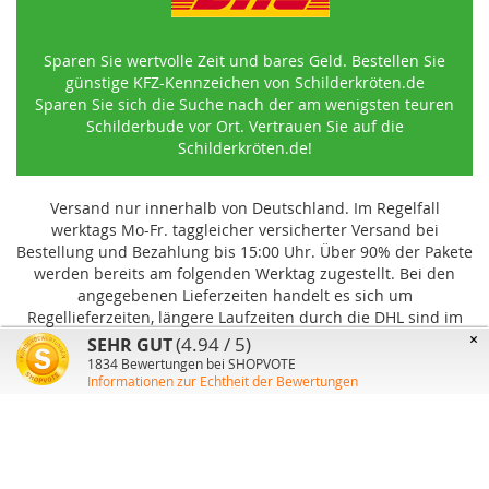
Sparen Sie wertvolle Zeit und bares Geld. Bestellen Sie
günstige KFZ-Kennzeichen von Schilderkröten.de
Sparen Sie sich die Suche nach der am wenigsten teuren
Schilderbude vor Ort. Vertrauen Sie auf die
Schilderkröten.de!
Versand nur innerhalb von Deutschland. Im Regelfall
werktags Mo-Fr. taggleicher versicherter Versand bei
Bestellung und Bezahlung bis 15:00 Uhr
.
Über 90% der Pakete
werden bereits am folgenden Werktag zugestellt. Bei den
angegebenen Lieferzeiten handelt es sich um
Regellieferzeiten, längere Laufzeiten durch die DHL sind im
Einzelfall möglich und können von uns nicht beeinflusst
×
(4.94 / 5)
SEHR GUT
werden.
1834
Bewertungen bei SHOPVOTE
Informationen zur Echtheit der Bewertungen
Benutzer-Konto