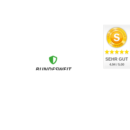
SEHR GUT
4.94 / 5.00
BUNDESWEIT
ZERTIFIZIERT
nsere Kennzeichen sind DEKRA geprüft, DIN-zertifiziert
und bundesweit an allen Zulassungsstellen anerkannt.