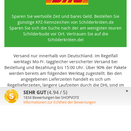
Sparen Sie wertvolle Zeit und bares Geld. Bestellen Sie
günstige KFZ-Kennzeichen von Schilderkröten.de
Sparen Sie sich die Suche nach der am wenigsten teuren
Schilderbude vor Ort. Vertrauen Sie auf die
Schilderkröten.de!
Versand nur innerhalb von Deutschland. Im Regelfall
werktags Mo-Fr. taggleicher versicherter Versand bei
Bestellung und Bezahlung bis 15:00 Uhr
.
Über 90% der Pakete
werden bereits am folgenden Werktag zugestellt. Bei den
angegebenen Lieferzeiten handelt es sich um
Regellieferzeiten, längere Laufzeiten durch die DHL sind im
Einzelfall möglich und können von uns nicht beeinflusst
×
(4.94 / 5)
SEHR GUT
werden.
1834
Bewertungen bei SHOPVOTE
Informationen zur Echtheit der Bewertungen
Benutzer-Konto