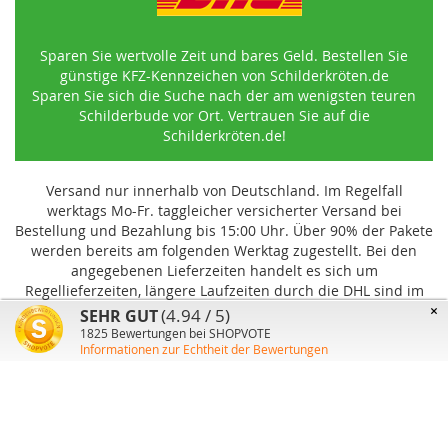
Sparen Sie wertvolle Zeit und bares Geld. Bestellen Sie
günstige KFZ-Kennzeichen von Schilderkröten.de
Sparen Sie sich die Suche nach der am wenigsten teuren
Schilderbude vor Ort. Vertrauen Sie auf die
Schilderkröten.de!
Versand nur innerhalb von Deutschland. Im Regelfall
werktags Mo-Fr. taggleicher versicherter Versand bei
Bestellung und Bezahlung bis 15:00 Uhr
.
Über 90% der Pakete
werden bereits am folgenden Werktag zugestellt. Bei den
angegebenen Lieferzeiten handelt es sich um
Regellieferzeiten, längere Laufzeiten durch die DHL sind im
Einzelfall möglich und können von uns nicht beeinflusst
×
(4.94 / 5)
SEHR GUT
werden.
1825
Bewertungen bei SHOPVOTE
Informationen zur Echtheit der Bewertungen
Benutzer-Konto