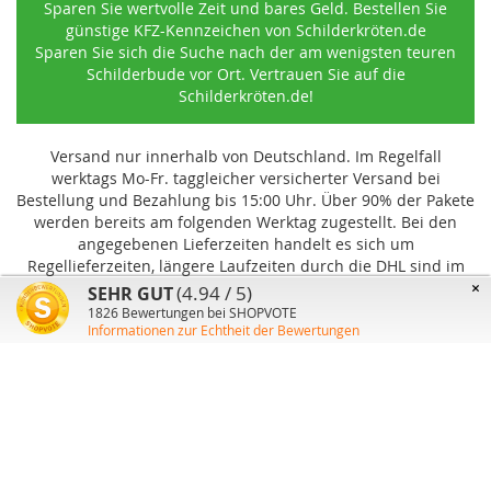
Sparen Sie wertvolle Zeit und bares Geld. Bestellen Sie
günstige KFZ-Kennzeichen von Schilderkröten.de
Sparen Sie sich die Suche nach der am wenigsten teuren
Schilderbude vor Ort. Vertrauen Sie auf die
Schilderkröten.de!
Versand nur innerhalb von Deutschland. Im Regelfall
werktags Mo-Fr. taggleicher versicherter Versand bei
Bestellung und Bezahlung bis 15:00 Uhr
.
Über 90% der Pakete
werden bereits am folgenden Werktag zugestellt. Bei den
angegebenen Lieferzeiten handelt es sich um
Regellieferzeiten, längere Laufzeiten durch die DHL sind im
Einzelfall möglich und können von uns nicht beeinflusst
×
(4.94 / 5)
SEHR GUT
werden.
1826
Bewertungen bei SHOPVOTE
Informationen zur Echtheit der Bewertungen
Benutzer-Konto
Über uns