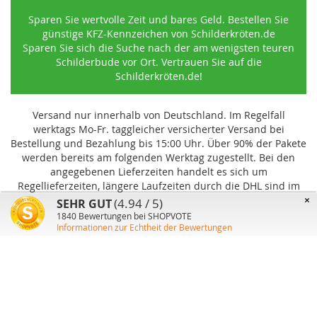
Sparen Sie wertvolle Zeit und bares Geld. Bestellen Sie
günstige KFZ-Kennzeichen von Schilderkröten.de
Sparen Sie sich die Suche nach der am wenigsten teuren
Schilderbude vor Ort. Vertrauen Sie auf die
Schilderkröten.de!
Versand nur innerhalb von Deutschland. Im Regelfall
werktags Mo-Fr. taggleicher versicherter Versand bei
Bestellung und Bezahlung bis 15:00 Uhr
.
Über 90% der Pakete
werden bereits am folgenden Werktag zugestellt. Bei den
angegebenen Lieferzeiten handelt es sich um
Regellieferzeiten, längere Laufzeiten durch die DHL sind im
Einzelfall möglich und können von uns nicht beeinflusst
×
(4.94 / 5)
SEHR GUT
werden.
1840
Bewertungen bei SHOPVOTE
Informationen zur Echtheit der Bewertungen
Benutzer-Konto
Über uns