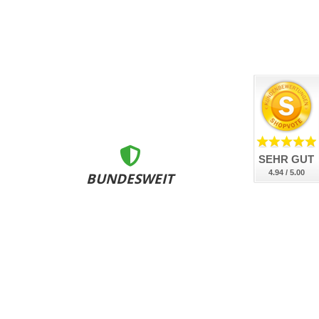
SEHR GUT
4.94 / 5.00
BUNDESWEIT
ZERTIFIZIERT
nsere Kennzeichen sind DEKRA geprüft, DIN-zertifiziert
und bundesweit an allen Zulassungsstellen anerkannt.