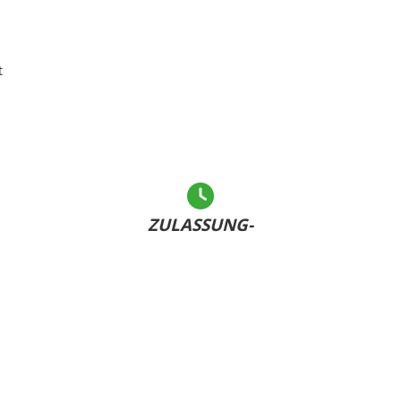
t
ZULASSUNG-
LEICHT GEMACHT
Andere warten... - Sie haben Ihr Kennzeichen bereits
U
dabei und sind schnell fertig!