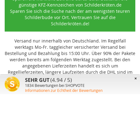
günstige KFZ-Kennzeichen von Schilderkröten.de
Sparen Sie sich die Suche nach der am wenigsten teuren
Schilderbude vor Ort. Vertrauen Sie auf die
Schilderkröten.de!
Versand nur innerhalb von Deutschland. Im Regelfall
werktags Mo-Fr. taggleicher versicherter Versand bei
Bestellung und Bezahlung bis 15:00 Uhr
.
Über 90% der Pakete
werden bereits am folgenden Werktag zugestellt. Bei den
angegebenen Lieferzeiten handelt es sich um
Regellieferzeiten, längere Laufzeiten durch die DHL sind im
Einzelfall möglich und können von uns nicht beeinflusst
×
(4.94 / 5)
SEHR GUT
werden.
1834
Bewertungen bei SHOPVOTE
Informationen zur Echtheit der Bewertungen
Benutzer-Konto
Über uns