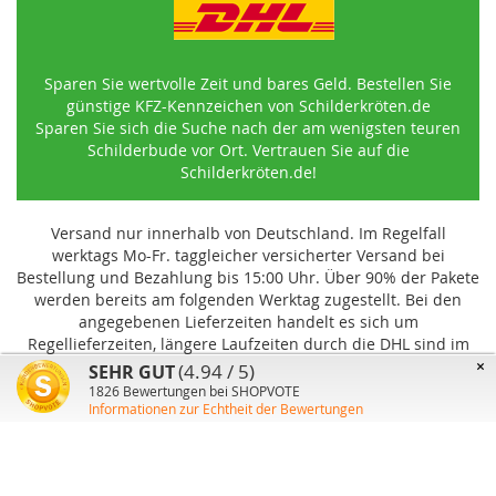
Sparen Sie wertvolle Zeit und bares Geld. Bestellen Sie
günstige KFZ-Kennzeichen von Schilderkröten.de
Sparen Sie sich die Suche nach der am wenigsten teuren
Schilderbude vor Ort. Vertrauen Sie auf die
Schilderkröten.de!
Versand nur innerhalb von Deutschland. Im Regelfall
werktags Mo-Fr. taggleicher versicherter Versand bei
Bestellung und Bezahlung bis 15:00 Uhr
.
Über 90% der Pakete
werden bereits am folgenden Werktag zugestellt. Bei den
angegebenen Lieferzeiten handelt es sich um
Regellieferzeiten, längere Laufzeiten durch die DHL sind im
Einzelfall möglich und können von uns nicht beeinflusst
×
(4.94 / 5)
SEHR GUT
werden.
1826
Bewertungen bei SHOPVOTE
Informationen zur Echtheit der Bewertungen