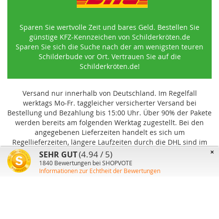
Sparen Sie wertvolle Zeit und bares Geld. Bestellen Sie
günstige KFZ-Kennzeichen von Schilderkröten.de
Sparen Sie sich die Suche nach der am wenigsten teuren
Schilderbude vor Ort. Vertrauen Sie auf die
Schilderkröten.de!
Versand nur innerhalb von Deutschland. Im Regelfall
werktags Mo-Fr. taggleicher versicherter Versand bei
Bestellung und Bezahlung bis 15:00 Uhr
.
Über 90% der Pakete
werden bereits am folgenden Werktag zugestellt. Bei den
angegebenen Lieferzeiten handelt es sich um
Regellieferzeiten, längere Laufzeiten durch die DHL sind im
Einzelfall möglich und können von uns nicht beeinflusst
×
(4.94 / 5)
SEHR GUT
werden.
1840
Bewertungen bei SHOPVOTE
Informationen zur Echtheit der Bewertungen
Benutzer-Konto