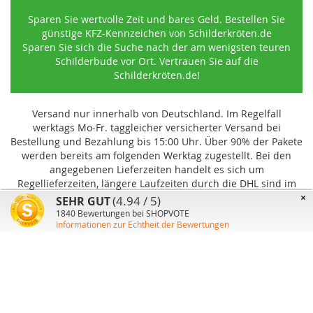
Sparen Sie wertvolle Zeit und bares Geld. Bestellen Sie
günstige KFZ-Kennzeichen von Schilderkröten.de
Sparen Sie sich die Suche nach der am wenigsten teuren
Schilderbude vor Ort. Vertrauen Sie auf die
Schilderkröten.de!
Versand nur innerhalb von Deutschland. Im Regelfall
werktags Mo-Fr. taggleicher versicherter Versand bei
Bestellung und Bezahlung bis 15:00 Uhr
.
Über 90% der Pakete
werden bereits am folgenden Werktag zugestellt. Bei den
angegebenen Lieferzeiten handelt es sich um
Regellieferzeiten, längere Laufzeiten durch die DHL sind im
Einzelfall möglich und können von uns nicht beeinflusst
×
(4.94 / 5)
SEHR GUT
werden.
1840
Bewertungen bei SHOPVOTE
Informationen zur Echtheit der Bewertungen
Benutzer-Konto
Über uns