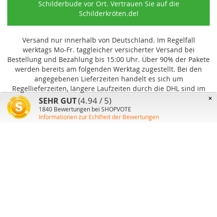
Schilderbude vor Ort. Vertrauen Sie auf die
Schilderkröten.de!
Versand nur innerhalb von Deutschland. Im Regelfall
werktags Mo-Fr. taggleicher versicherter Versand bei
Bestellung und Bezahlung bis 15:00 Uhr
.
Über 90% der Pakete
werden bereits am folgenden Werktag zugestellt. Bei den
angegebenen Lieferzeiten handelt es sich um
Regellieferzeiten, längere Laufzeiten durch die DHL sind im
Einzelfall möglich und können von uns nicht beeinflusst
×
(4.94 / 5)
SEHR GUT
werden.
1840
Bewertungen bei SHOPVOTE
Informationen zur Echtheit der Bewertungen
Benutzer-Konto
Über uns
Versand