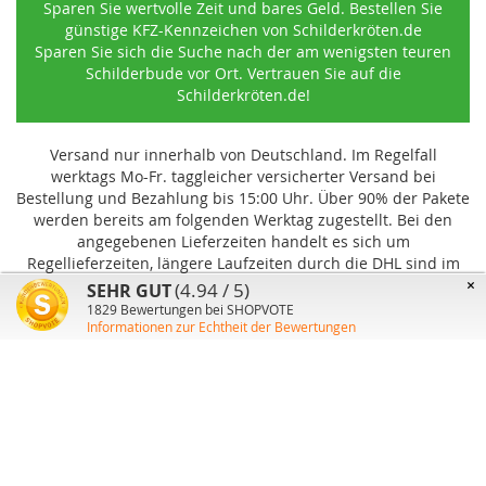
Sparen Sie wertvolle Zeit und bares Geld. Bestellen Sie
günstige KFZ-Kennzeichen von Schilderkröten.de
Sparen Sie sich die Suche nach der am wenigsten teuren
Schilderbude vor Ort. Vertrauen Sie auf die
Schilderkröten.de!
Versand nur innerhalb von Deutschland. Im Regelfall
werktags Mo-Fr. taggleicher versicherter Versand bei
Bestellung und Bezahlung bis 15:00 Uhr
.
Über 90% der Pakete
werden bereits am folgenden Werktag zugestellt. Bei den
angegebenen Lieferzeiten handelt es sich um
Regellieferzeiten, längere Laufzeiten durch die DHL sind im
Einzelfall möglich und können von uns nicht beeinflusst
×
(4.94 / 5)
SEHR GUT
werden.
1829
Bewertungen bei SHOPVOTE
Informationen zur Echtheit der Bewertungen
Benutzer-Konto
Über uns