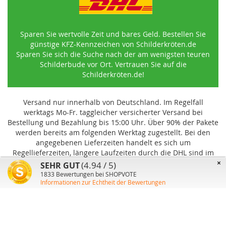
Sparen Sie wertvolle Zeit und bares Geld. Bestellen Sie
günstige KFZ-Kennzeichen von Schilderkröten.de
Sparen Sie sich die Suche nach der am wenigsten teuren
Schilderbude vor Ort. Vertrauen Sie auf die
Schilderkröten.de!
Versand nur innerhalb von Deutschland. Im Regelfall
werktags Mo-Fr. taggleicher versicherter Versand bei
Bestellung und Bezahlung bis 15:00 Uhr
.
Über 90% der Pakete
werden bereits am folgenden Werktag zugestellt. Bei den
angegebenen Lieferzeiten handelt es sich um
Regellieferzeiten, längere Laufzeiten durch die DHL sind im
Einzelfall möglich und können von uns nicht beeinflusst
×
(4.94 / 5)
SEHR GUT
werden.
1833
Bewertungen bei SHOPVOTE
Informationen zur Echtheit der Bewertungen
Benutzer-Konto