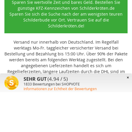
Sparen Sie wertvolle Zeit und bares Geld. Bestellen Sie
günstige KFZ-Kennzeichen von Schilderkröten.de
Sparen Sie sich die Suche nach der am wenigsten teuren
Schilderbude vor Ort. Vertrauen Sie auf die
Schilderkröten.de!
Versand nur innerhalb von Deutschland. Im Regelfall
werktags Mo-Fr. taggleicher versicherter Versand bei
Bestellung und Bezahlung bis 15:00 Uhr
.
Über 90% der Pakete
werden bereits am folgenden Werktag zugestellt. Bei den
angegebenen Lieferzeiten handelt es sich um
Regellieferzeiten, längere Laufzeiten durch die DHL sind im
Einzelfall möglich und können von uns nicht beeinflusst
×
(4.94 / 5)
SEHR GUT
werden.
1833
Bewertungen bei SHOPVOTE
Informationen zur Echtheit der Bewertungen
Benutzer-Konto
Über uns